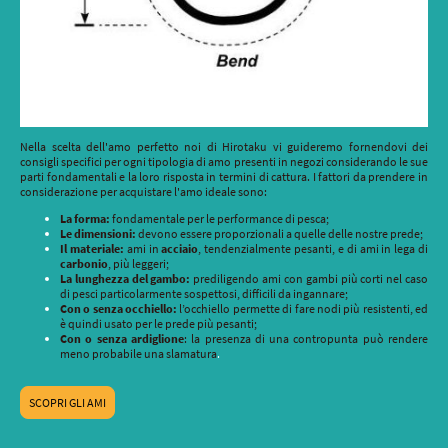
Nella scelta dell'amo perfetto noi di Hirotaku vi guideremo fornendovi dei
consigli specifici per ogni tipologia di amo presenti in negozi considerando le sue
parti fondamentali e la loro risposta in termini di cattura. I fattori da prendere in
considerazione per acquistare l'amo ideale sono:
La forma:
fondamentale per le performance di pesca;
Le dimensioni:
devono essere proporzionali a quelle delle nostre prede;
Il materiale:
ami in
acciaio
, tendenzialmente pesanti, e di ami in lega di
carbonio
, più leggeri;
La lunghezza del gambo:
prediligendo ami con gambi più corti nel caso
di pesci particolarmente sospettosi, difficili da ingannare;
Con o senza occhiello:
l’occhiello permette di fare nodi più resistenti, ed
è quindi usato per le prede più pesanti;
Con o senza ardiglione
: la presenza di una contropunta può rendere
meno probabile una slamatura
.
SCOPRI GLI AMI