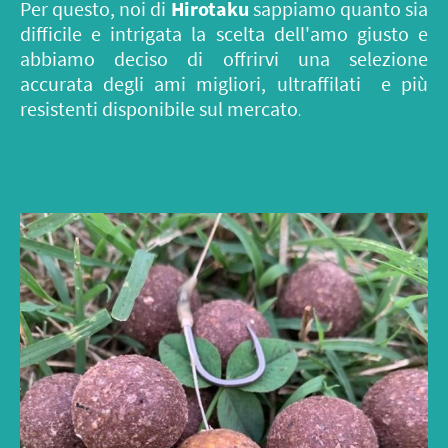
Per questo, noi di
Hirotaku
sappiamo quanto sia
difficile e intrigata la scelta dell'amo giusto e
abbiamo deciso di offrirvi una selezione
accurata degli ami migliori, ultraffilati e più
resistenti disponibile sul mercato
.