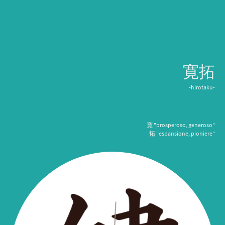
寛拓
-hirotaku-
寛 "prosperoso, generoso"
拓 "espansione, pioniere"