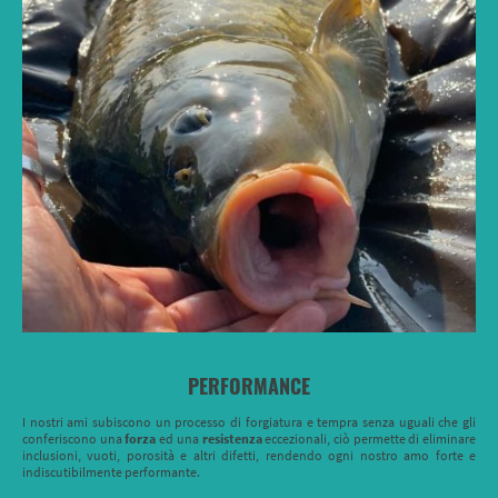
PERFORMANCE
I nostri ami subiscono un processo di forgiatura e tempra senza uguali che gli
conferiscono una
forza
ed una
resistenza
eccezionali, ciò permette di eliminare
inclusioni, vuoti, porosità e altri difetti, rendendo ogni nostro amo forte e
indiscutibilmente performante.